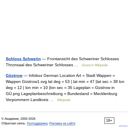
Schloss Schwerin
— Frontansicht des Schweriner Schlosses
Thronsaal des Schweriner Schlosses …
Deutsch Wikipedia
Güstrow
— Infobox German Location Art = Stadt Wappen =
Wappen Güstrow1.svg lat deg = 53 | lat min = 47 |lat sec = 38 lon
deg = 12 | lon min = 10 |lon sec = 35 Lageplan = Güstrow in
GÜ.png Lageplanbeschreibung = Bundesland = Mecklenburg
Vorpommern Landkreis …
Wikipedia
© Академик, 2000-2026
18+
Обратная связь:
Техподдержка
,
Реклама на сайте