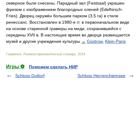
северное были снесены. Парадный зал (Festsaal) украшен
фризом с изображением благородных оленей (Edelhirsch-
Fries). Дворец окружён большим парком (3,5 га) в стиле
ренессанс. Восстановлен в 1980-е гг. в первоначальном виде
на основе старинной гравюры на меди, сохранившейся с
середины XVII в. В настоящее время во дворце размещается
музей и другие учреждения культуры
→
Güstrow
,
Klein-Paris
Германия. Лингвострановедческий словарь
.
2014
.
Игры ⚽
Поможем сделать НИР
Schloss Gottorf
Schloss Herrenchiemsee