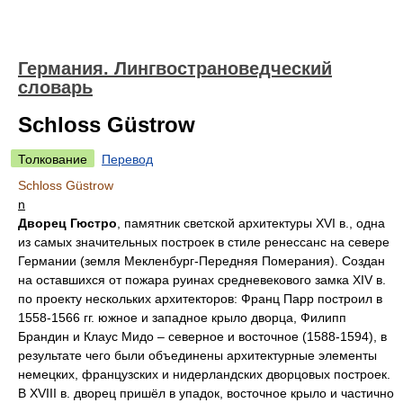
Германия. Лингвострановедческий
словарь
Schloss Güstrow
Толкование
Перевод
Schloss Güstrow
n
Дворец Гюстро
, памятник светской архитектуры XVI в., одна
из самых значительных построек в стиле ренессанс на севере
Германии (земля Мекленбург-Передняя Померания). Создан
на оставшихся от пожара руинах средневекового замка XIV в.
по проекту нескольких архитекторов: Франц Парр построил в
1558-1566 гг. южное и западное крыло дворца, Филипп
Брандин и Клаус Мидо – северное и восточное (1588-1594), в
результате чего были объединены архитектурные элементы
немецких, французских и нидерландских дворцовых построек.
В XVIII в. дворец пришёл в упадок, восточное крыло и частично